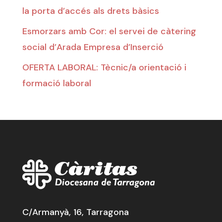
la porta d’accés als drets bàsics
Esmorzars amb Cor: el servei de càtering
social d’Arada Empresa d’Inserció
OFERTA LABORAL: Tècnic/a orientació i
formació laboral
C/Armanyà, 16, Tarragona