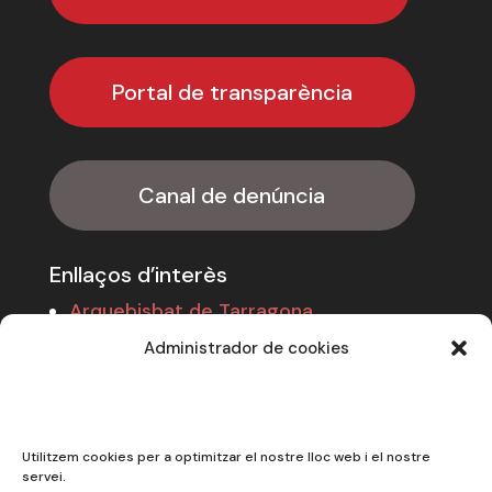
Portal de transparència
Canal de denúncia
Enllaços d’interès
Arquebisbat de Tarragona
Càritas Catalunya
Administrador de cookies
Cáritas Española
Entitats vinculades
Utilitzem cookies per a optimitzar el nostre lloc web i el nostre
servei.
CECAS (Centre Català de Solidaritat)