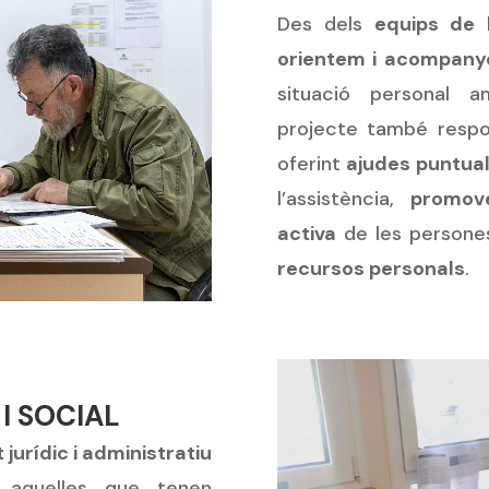
Des dels
equips de 
orientem i acompan
situació personal
projecte també resp
oferint
ajudes puntua
l’assistència,
promov
activa
de les persone
recursos personals
.
I SOCIAL
urídic i administratiu
 aquelles que tenen