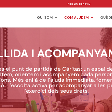
Fes un donatiu
QUI SOM
COM AJUDEM
QUÈ D
LLIDA I ACOMPANYA
 és el punt de partida de Càritas: un espai d
ltem, orientem i acompanyem cada perso
cions. Més enllà de l’ajuda immediata, fome
ió i l’escolta activa per acompanyar a les 
l’exercici dels seus drets.