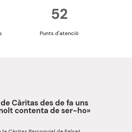
52
Punts d'atenció
s
 de Càritas des de fa uns
 molt contenta de ser-ho»
a la
Càritas Parroquial de Falset