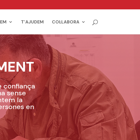
IEM
T’AJUDEM
COL·LABORA
MENT
e confiança
na sense
ntem la
persones en