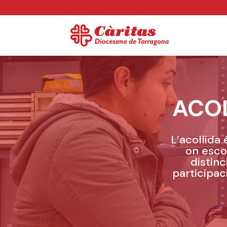
ACO
L’acollida
on esco
distin
participac