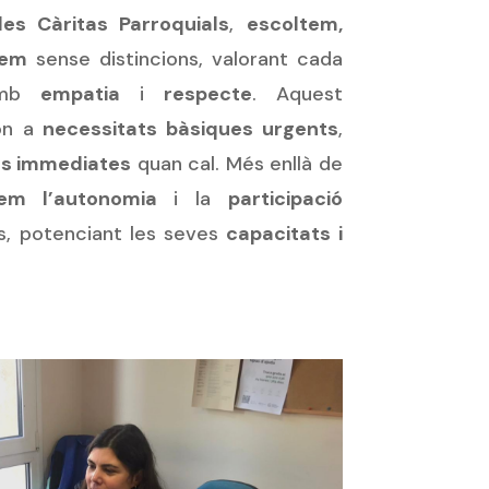
les Càritas Parroquials
,
escoltem,
yem
sense distincions, valorant cada
 amb
empatia
i
respecte
. Aquest
on a
necessitats bàsiques urgents
,
ls immediates
quan cal. Més enllà de
em l’autonomia
i la
participació
s, potenciant les seves
capacitats i