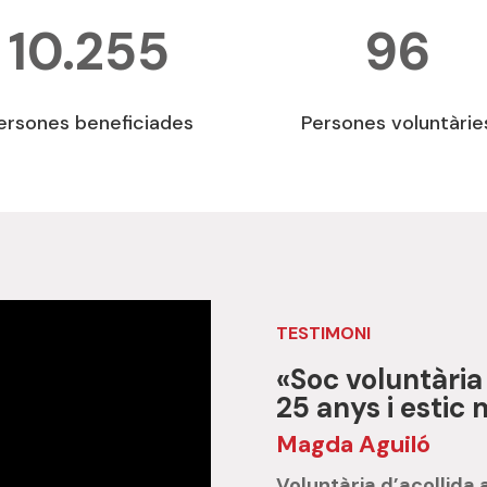
10.255
96
ersones beneficiades
Persones voluntàrie
TESTIMONI
«Soc voluntària
25 anys i estic
Magda Aguiló
Voluntària d’acollida 