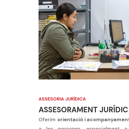
ASSESORIA JURÍDICA
ASSESORAMENT JURÍDIC 
Oferim
orientació i acompanyament j
a les persones, especialment a