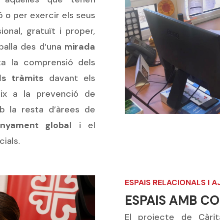
ó o per exercir els seus
onal, gratuït i proper,
balla des d’una
mirada
lita la comprensió dels
ls tràmits
davant els
ix a la prevenció de
mb la resta d’àrees de
nyament global
i el
ials.
ESPAIS RELACIONALS I 
ESPAIS AMB CO
El projecte de Càrit