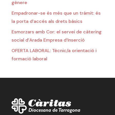
gènere
Empadronar-se és més que un tràmit: és
la porta d’accés als drets bàsics
Esmorzars amb Cor: el servei de càtering
social d’Arada Empresa d’Inserció
OFERTA LABORAL: Tècnic/a orientació i
formació laboral