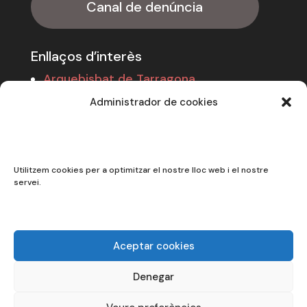
Canal de denúncia
Enllaços d’interès
Arquebisbat de Tarragona
Càritas Catalunya
Administrador de cookies
Cáritas Española
Entitats vinculades
Utilitzem cookies per a optimitzar el nostre lloc web i el nostre
servei.
CECAS (Centre Català de Solidaritat)
Llar Natalis
Fundació Bona nit
Aceptar cookies
Denegar