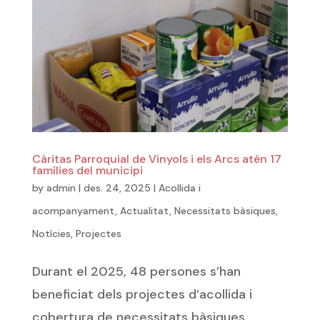
Càritas Parroquial de Vinyols i els Arcs atén 17
famílies del municipi
by
admin
|
des. 24, 2025
|
Acollida i
acompanyament
,
Actualitat
,
Necessitats bàsiques
,
Notícies
,
Projectes
Durant el 2025, 48 persones s’han
beneficiat dels projectes d’acollida i
cobertura de necessitats bàsiques