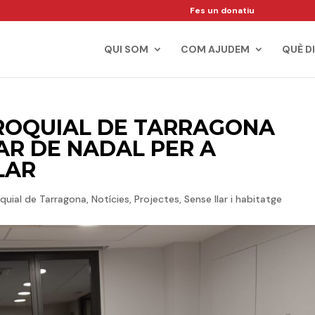
Fes un donatiu
QUI SOM
COM AJUDEM
QUÈ D
ROQUIAL DE TARRAGONA
AR DE NADAL PER A
LAR
oquial de Tarragona
,
Notícies
,
Projectes
,
Sense llar i habitatge