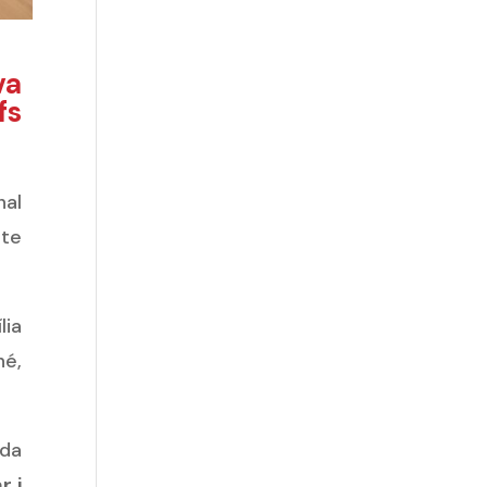
va
fs
nal
cte
lia
né,
ada
r i