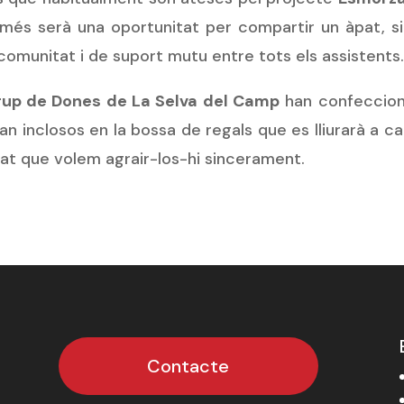
omés serà una oportunitat per compartir un àpat, s
omunitat i de suport mutu entre tots els assistents
rup de Dones de La Selva del Camp
han confeccio
ran inclosos en la bossa de regals que es lliurarà a c
tat que volem agrair-los-hi sincerament.
Contacte