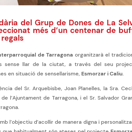
idària del Grup de Dones de La Sel
eccionat més d’un centenar de buf
 regals
Interparroquial de Tarragona
organitzarà el tradicio
 sense llar de la ciutat, a través del seu proje
s en situació de sensellarisme,
Esmorzar i Caliu
.
ia del Sr. Arquebisbe, Joan Planelles, la Sra. Cecí
 de l’Ajuntament de Tarragona, i el Sr. Salvador Gra
rragona.
amb l’objectiu d’acollir de manera digna i personalitz
s que habitualment són ateses pel projecte
Esmorza