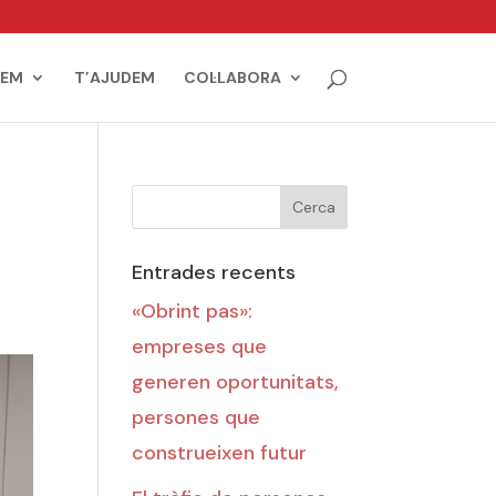
IEM
T’AJUDEM
COL·LABORA
Entrades recents
«Obrint pas»:
empreses que
generen oportunitats,
persones que
construeixen futur