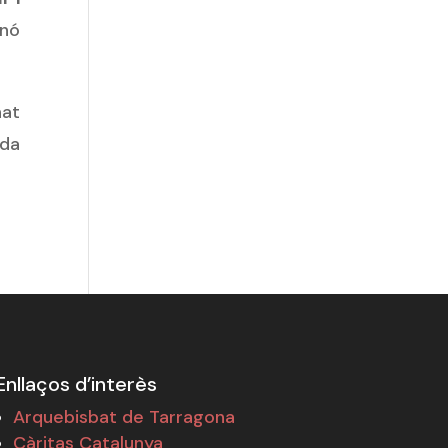
inó
.
nat
ada
Enllaços d’interès
Arquebisbat de Tarragona
Càritas Catalunya